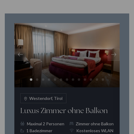
Westendorf, Tirol
Deluxe Zimmer mit Balkon
J
on
Maximal 2 Personen
Zimmer mit Balkon
AN
1 Badezimmer
Kostenloses WLAN