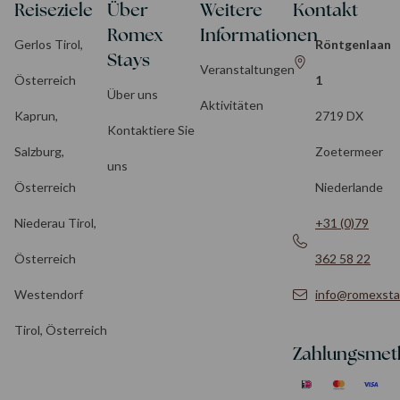
Reiseziele
Über
Weitere
Kontakt
Romex
Informationen
Gerlos Tirol,
Röntgenlaan
Stays
Veranstaltungen
Österreich
1
Über uns
Aktivitäten
Kaprun,
2719 DX
Kontaktiere Sie
Salzburg,
Zoetermeer
uns
Österreich
Niederlande
Niederau Tirol,
+31 (0)79
Österreich
362 58 22
Westendorf
info@romexsta
Tirol, Österreich
Zahlungsme