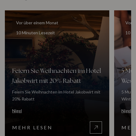
Vor über einem Monat
Vor ü
10 Minuten Lesezeit
10 Mi
Feiern Sie Weihnachten im Hotel
5 Mus
Jakobwirt mit 20% Rabatt
West
Feiern Sie Weihnachten im Hotel Jakobwirt mit
5 Must-
20% Rabatt
Winter
Nigel
Nigel
MEHR LESEN
MEH