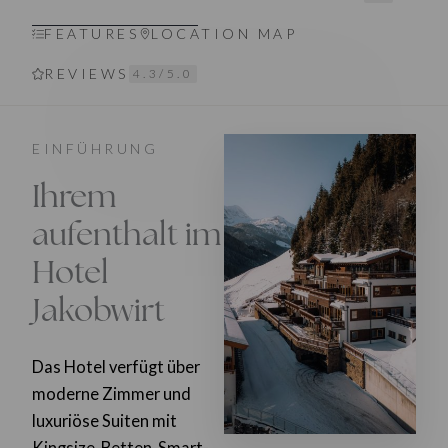
FEATURES
LOCATION MAP
REVIEWS
4.3/5.0
EINFÜHRUNG
Ihrem
aufenthalt im
Hotel
Jakobwirt
Das Hotel verfügt über
moderne Zimmer und
luxuriöse Suiten mit
Kingsize-Betten, Smart-