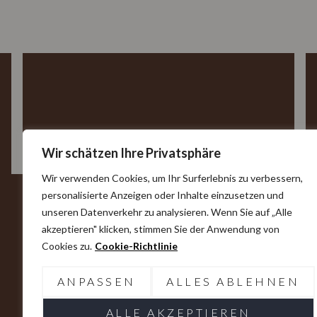
Wir schätzen Ihre Privatsphäre
Wir verwenden Cookies, um Ihr Surferlebnis zu verbessern,
personalisierte Anzeigen oder Inhalte einzusetzen und
unseren Datenverkehr zu analysieren. Wenn Sie auf „Alle
akzeptieren" klicken, stimmen Sie der Anwendung von
Cookies zu.
Cookie-Richtlinie
KOMMEN SIE UND GENIESSEN SIE
Restaurant JAKOB
ANPASSEN
ALLES ABLEHNEN
Genießen Sie ein außergewöhnliches kulinarisches Erlebnis
ALLE AKZEPTIEREN