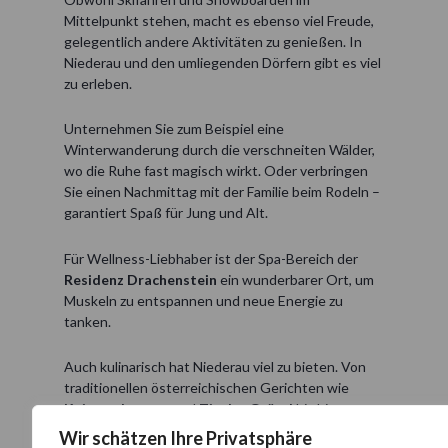
Mittelpunkt stehen, macht es ebenso viel Freude,
gelegentlich andere Aktivitäten zu genießen. In
Niederau und den umliegenden Dörfern gibt es viel
zu erleben.
Unternehmen Sie zum Beispiel eine
Winterwanderung durch die verschneiten Wälder,
wo die Ruhe fast magisch wirkt. Oder verbringen
Sie einen Nachmittag mit der Familie beim Rodeln –
garantiert Spaß für Jung und Alt.
Für Wellness-Liebhaber ist der Spa-Bereich der
Residenz Drachenstein
ein wunderbarer Ort, um
Muskeln zu entspannen und neue Energie zu
tanken.
Auch kulinarisch hat Niederau viel zu bieten. Von
traditionellen österreichischen Gerichten wie
Kaiserschmarrn
und
Tiroler Gröstl
bis hin zu
internationalen Spezialitäten – in den örtlichen
Wir schätzen Ihre Privatsphäre