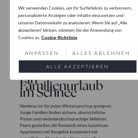
Restaurants findet jeder etwas nach seinem
Geschmack. Wer in Kristall Plaza wohnt, kann sogar
Wir verwenden Cookies, um Ihr Surferlebnis zu verbessern,
im Apartmentkomplex selbst im
Glennie’s
speisen.
personalisierte Anzeigen oder Inhalte einzusetzen und
unseren Datenverkehr zu analysieren. Wenn Sie auf „Alle
Für Shopping oder kulturelle Erlebnisse lohnt sich
akzeptieren" klicken, stimmen Sie der Anwendung von
ein Besuch in der lebhaften Stadt
Wörgl
. Dort
Cookies zu.
Cookie-Richtlinie
erwarten Sie Geschäfte, Cafés und
Unterhaltungsmöglichkeiten als
ANPASSEN
ALLES ABLEHNEN
abwechslungsreicher Kontrast zum Skiurlaub.
ALLE AKZEPTIEREN
Ein
Familienurlaub
im Schnee
Niederau ist für jeden Wintersporttyp geeignet.
Junge Familien finden sichere, übersichtliche
Pisten und niederländischsprachige Skilehrer.
Paare genießen die Romantik eines luxuriösen
Apartments mit Bergblick kombiniert mit